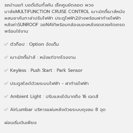
รถบ้านแท้ บอดิ้เดิมทั้งคัน เช็คศูนย์ตลอด พวง
มาลัยMULTIFUNCTION CRUISE CONTROL เบาะมิกกี้เมาส์หนัง
ผสมอาคันทาล่าปรับไฟฟ้า ประตูไฟฟ้า2ข้างพร้อมฝาท้ายไฟฟ้า
หลังค่าSUNROOF จอNAVIพร้อมกล้องมองหลังรถสวยคัดเกรด
พร้อมใช้งาน
✅ ตัวท็อป : Option จัดเต็ม
✅ เบาะมิกกี้เม้าส์ : หนังแท้จากโรงงาน
✅ Keyless : Push Start : Park Sensor
✅ ประตูสไลด์ด้วยระบบไฟฟ้า - ฝาท้ายไฟฟ้า
✅ Ambient Light : ปรับแสงได้มากถึง 16 เฉดสี
✅ AirLumbar บริหารแผ่นหลังด้วยระบบถุงลม 8 จุด
ผ่อนเริ่มต้นเพียง