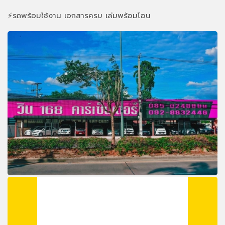
⚡️รถพร้อมใช้งาน เอกสารครบ เล่มพร้อมโอน