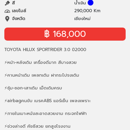
สี
น้ำเงิน
เลขไมล์
290,000 Km
จังหวัด
เชียงใหม่
฿ 168,000
TOYOTA HILUX SPORTRIDER 3.0 ปี2000
⚡️หน้า-หลังเดิม เครื่องดีมาก สีบางสวย
⚡️คานหน้าเดิม เพลทเดิม ฝากระโปรงเดิม
⚡️ซุ้ม-ซอก-เสาเดิม เม็ดเดิมครบ
⚡️airbagคนขับ เบรคABS แอร์เย็น เพลงเพราะ
⚡️ภายในเบาะหนังสะอาดสวยงาม กระจกไฟฟ้า
⚡️ช่วงล่างดี คัชซีสวย ยกสูงโรงงาน