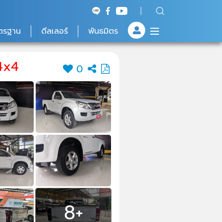
ตรฐาน
ดีลเลอร์
พันธมิตร
4x4
0
8+