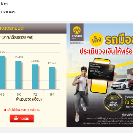
 Km
พมหานคร