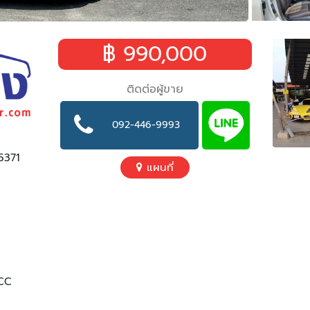
฿ 990,000
ติดต่อผู้ขาย
092-446-9993
5371
แผนที่
CC